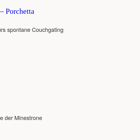
– Porchetta
ürs spontane Couchgating
te der Minestrone