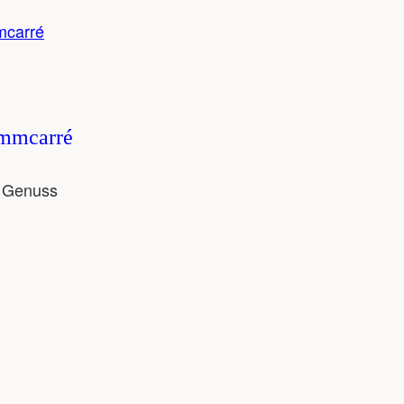
ammcarré
r Genuss